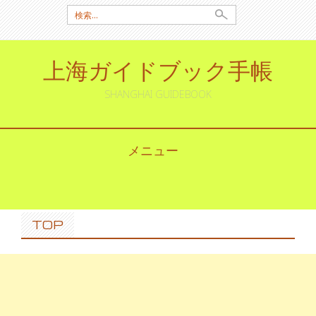
検
索:
上海ガイドブック手帳
SHANGHAI GUIDEBOOK
メニュー
コ
ン
テ
ン
TOP
ツ
へ
ス
キ
ッ
プ