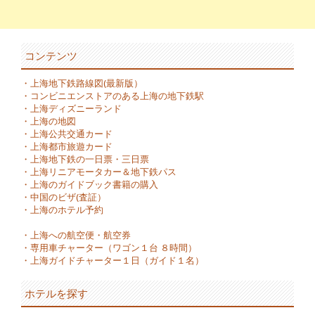
コンテンツ
・
上海地下鉄路線図(最新版）
・
コンビニエンストアのある上海の地下鉄駅
・
上海ディズニーランド
・
上海の地図
・
上海公共交通カード
・
上海都市旅遊カード
・
上海地下鉄の一日票・三日票
・
上海リニアモータカー＆地下鉄パス
・
上海のガイドブック書籍の購入
・
中国のビザ(査証）
・
上海のホテル予約
・
上海への航空便・航空券
・
専用車チャーター（ワゴン１台 ８時間）
・
上海ガイドチャーター１日（ガイド１名）
ホテルを探す