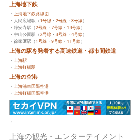
上海地下鉄
・
上海地下鉄路線図
・人民広場駅（
1号線
・
2号線
・
8号線
）
・静安寺駅（
2号線
・
7号線
・
14号線
）
・中山公園駅（
2号線
・
3号線
・
4号線
）
・徐家匯駅（
1号線
・
9号線
・
11号線
）
上海の駅を発着する高速鉄道・都市間鉄道
・
上海駅
・
上海虹橋駅
上海の空港
・
上海浦東国際空港
・
上海虹橋国際空港
・
上海の観光・エンターテイメント