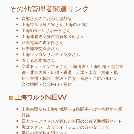
その他管理者関連リンク
音響さんのこだわり復刻版
上海ワルツＮＥＷ
さん
(
上海の天気
）
上海SYSビザサポート
さん
上海速易遂商务咨询有限公司
さん
路面電車の走る街
さん
日中地域交流会
さん
上海ソラコンサルティング
さん
着ぐるみ本舗
さん
空港ドットインフォ
さん
上海浦東
・
上海虹橋
・
北京首
都
・
北京大興
・
広州
・
香港
・
天津
・
南京
・
無錫
・
揚
州
・
常州
・
杭州
・
寧波
・
西安
・
青島
・
合肥
ハルビン
・
台湾桃園
・
台北松山
・
高雄
上海ワルツNEW
上海南駅から上海虹橋駅へ８時間半かけて移動する新
幹線
日本からアクセスが難しい中国の公共交通機関サイト
実はタクシーよりライドシェアの方が安全！？
母校の小学校も消える？