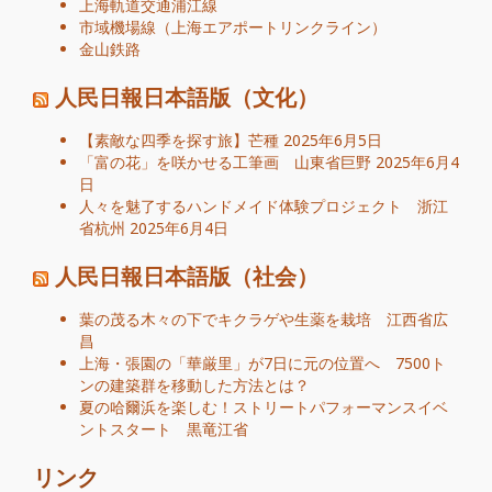
上海軌道交通浦江線
市域機場線（上海エアポートリンクライン）
金山鉄路
人民日報日本語版（文化）
【素敵な四季を探す旅】芒種
2025年6月5日
「富の花」を咲かせる工筆画 山東省巨野
2025年6月4
日
人々を魅了するハンドメイド体験プロジェクト 浙江
省杭州
2025年6月4日
人民日報日本語版（社会）
葉の茂る木々の下でキクラゲや生薬を栽培 江西省広
昌
上海・張園の「華厳里」が7日に元の位置へ 7500ト
ンの建築群を移動した方法とは？
夏の哈爾浜を楽しむ！ストリートパフォーマンスイベ
ントスタート 黒竜江省
リンク