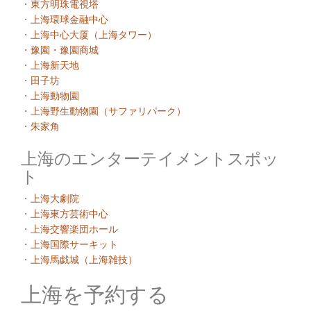
・
東方明珠電視塔
・
上海環球金融中心
・
上海中心大厦（上海タワー）
・
豫園・豫園商城
・
上海新天地
・
田子坊
・
上海動物園
・
上海野生動物園（サファリパーク）
・
朱家角
上海のエンターテイメントスポッ
ト
・
上海大劇院
・
上海東方芸術中心
・
上海交響楽団ホール
・
上海国際サーキット
・
上海馬戯城（上海雑技）
上海を予約する