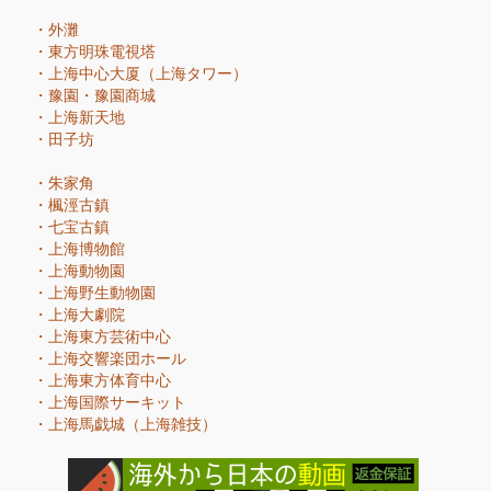
・
外灘
・
東方明珠電視塔
・
上海中心大厦（上海タワー）
・
豫園・豫園商城
・
上海新天地
・
田子坊
・
朱家角
・
楓涇古鎮
・
七宝古鎮
・
上海博物館
・
上海動物園
・
上海野生動物園
・
上海大劇院
・
上海東方芸術中心
・
上海交響楽団ホール
・
上海東方体育中心
・
上海国際サーキット
・
上海馬戯城（上海雑技）