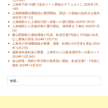
上海地下鉄123駅で改札ゲート開放がデフォルトに
2025年7月
19日
上海動物園交通枢紐が運用開始、周辺バス路線の起終点を集約
2025年1月11日
上海南駅から上海松江駅へ深夜バス運行開始
2025年1月5日
上海南駅から高速列車の運行開始、湖州東まで48分
2025年1月
5日
婁山関路駅の連絡通路が完成、軌道交通2号線と15号線の出札
なし乗換が実現
2024年12月31日
上海市の市域機場線が開通、浦東・虹橋の2大空港を直結
2024
年12月27日
滬蘇湖高速鉄道が開通、上海市から江蘇省湖州市への新ルート
2024年12月26日
金山鉄路・国鉄の莘庄駅が旅客扱い開始、軌道交通1・5号線と
連絡
2024年12月25日
検
索: