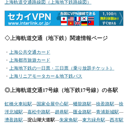
上海軌道交通路線図（上海地下鉄路線図）
◇上海軌道交通（地下鉄）関連情報ページ
・
上海公共交通カード
・
上海都市旅遊カード
・
上海地下鉄の一日票・三日票（乗り放題チケット）
・
上海リニアモータカー＆地下鉄パス
◎上海軌道交通17号線（地下鉄17号線）の各駅
虹橋火車站駅
―
国家会展中心駅
―
蟠龍路駅
―
徐盈路駅
―
徐
涇北城駅
―
嘉松中路駅
―
趙巷駅
―
匯金路駅
―
青浦新城駅
―
淀山湖大道駅
漕盈路駅
―
―
朱家角駅
―
東方緑舟駅
―
西岑駅