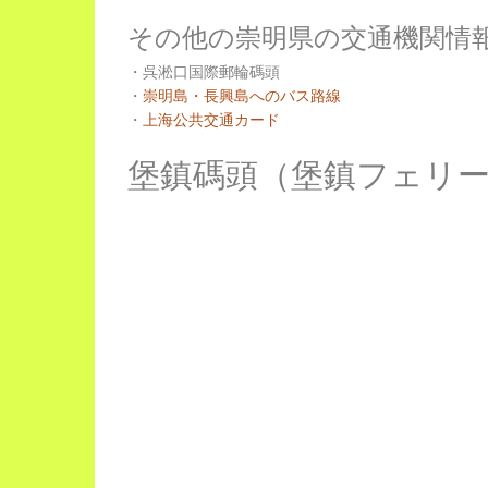
その他の崇明県の交通機関情
・呉淞口国際郵輪碼頭
・
崇明島・長興島へのバス路線
・
上海公共交通カード
堡鎮碼頭（堡鎮フェリ