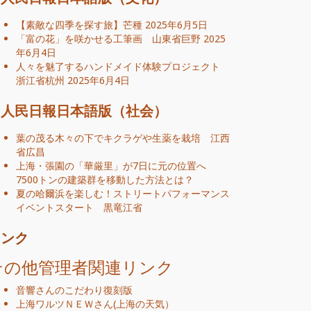
【素敵な四季を探す旅】芒種
2025年6月5日
「富の花」を咲かせる工筆画 山東省巨野
2025
年6月4日
人々を魅了するハンドメイド体験プロジェクト
浙江省杭州
2025年6月4日
人民日報日本語版（社会）
葉の茂る木々の下でキクラゲや生薬を栽培 江西
省広昌
上海・張園の「華厳里」が7日に元の位置へ
7500トンの建築群を移動した方法とは？
夏の哈爾浜を楽しむ！ストリートパフォーマンス
イベントスタート 黒竜江省
リンク
その他管理者関連リンク
音響さんのこだわり復刻版
上海ワルツＮＥＷ
さん
(
上海の天気
）