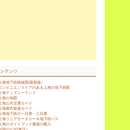
コンテンツ
上海地下鉄路線図(最新版）
コンビニエンストアのある上海の地下鉄駅
上海ディズニーランド
上海の地図
上海公共交通カード
上海都市旅遊カード
上海地下鉄の一日票・三日票
上海リニアモータカー＆地下鉄パス
上海のガイドブック書籍の購入
中国のビザ(査証）