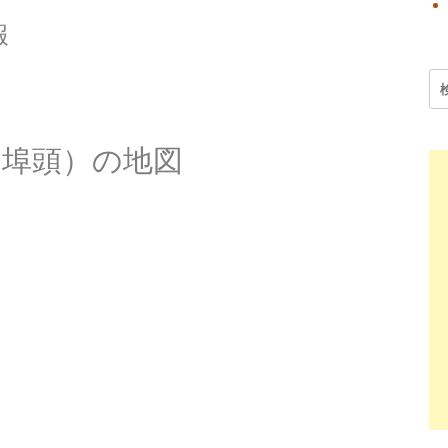
報
検
索:
ー埠頭）の地図