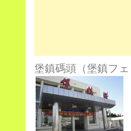
堡鎮碼頭（堡鎮フェ