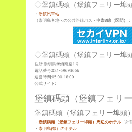
◇堡鎮碼頭（堡鎮フェリー埠
・
堡鎮汽車站
（崇明島各地への公共路線バス・
申崇3線（区間）
：
◇堡鎮碼頭（堡鎮フェリー埠
住所:崇明県堡鎮南路1号
電話番号:021-69693666
運営時間:05:00-18:00
公式サイト:
堡鎮碼頭（堡鎮フェリ
堡鎮碼頭（堡鎮フェリー埠頭
・
堡鎮碼頭（堡鎮フェリー埠頭）周辺のホテル
（外
・
崇明島(県）のホテル