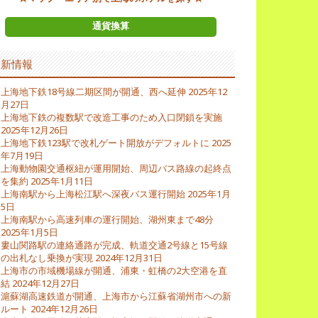
通貨換算
最新情報
上海地下鉄18号線二期区間が開通、西へ延伸
2025年12
月27日
上海地下鉄の複数駅で改造工事のため入口閉鎖を実施
2025年12月26日
上海地下鉄123駅で改札ゲート開放がデフォルトに
2025
年7月19日
上海動物園交通枢紐が運用開始、周辺バス路線の起終点
を集約
2025年1月11日
上海南駅から上海松江駅へ深夜バス運行開始
2025年1月
5日
上海南駅から高速列車の運行開始、湖州東まで48分
2025年1月5日
婁山関路駅の連絡通路が完成、軌道交通2号線と15号線
の出札なし乗換が実現
2024年12月31日
上海市の市域機場線が開通、浦東・虹橋の2大空港を直
結
2024年12月27日
滬蘇湖高速鉄道が開通、上海市から江蘇省湖州市への新
ルート
2024年12月26日