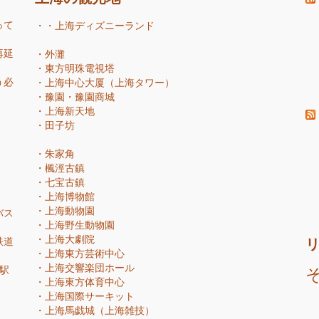
って
・・
上海ディズニーランド
再延
・
外灘
・
東方明珠電視塔
う必
・
上海中心大厦（上海タワー）
・
豫園・豫園商城
・
上海新天地
・
田子坊
・
朱家角
・
楓涇古鎮
・
七宝古鎮
・
上海博物館
・
上海動物園
バス
・
上海野生動物園
・
上海大劇院
鉄道
・
上海東方芸術中心
・
上海交響楽団ホール
駅
・
上海東方体育中心
・
上海国際サーキット
・
上海馬戯城（上海雑技）