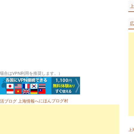
場合はVPN利用を推奨します。）
にほんブログ村
上