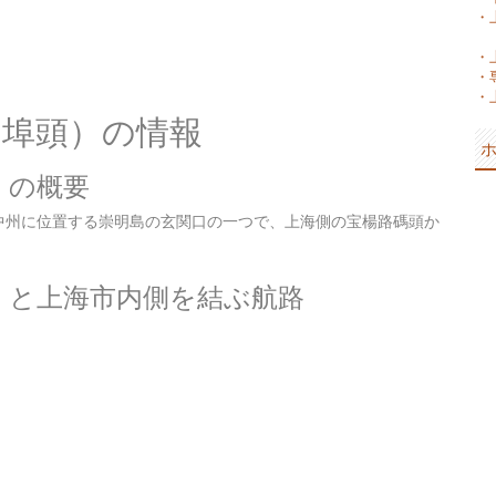
・
・
・
・
ー埠頭）の情報
）の概要
中州に位置する崇明島の玄関口の一つで、上海側の宝楊路碼頭か
）と上海市内側を結ぶ航路