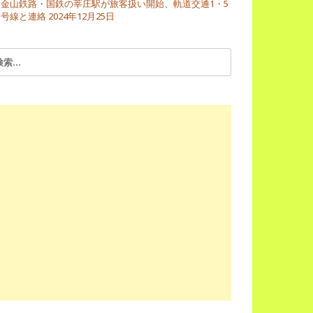
金山鉄路・国鉄の莘庄駅が旅客扱い開始、軌道交通1・5
号線と連絡
2024年12月25日