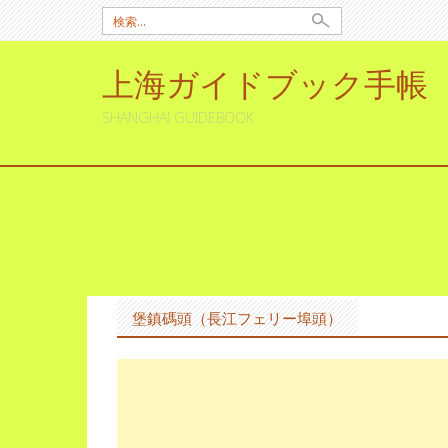
検
索:
上海ガイドブック手帳
SHANGHAI GUIDEBOOK
コ
ン
テ
ン
堡鎮碼頭（長江フェリー埠頭）
ツ
へ
ス
キ
ッ
プ