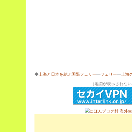
◆
上海と日本を結ぶ国際フェリー
―
フェリー
―
上海
（地図が表示されない