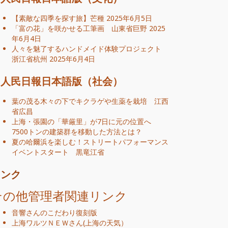
【素敵な四季を探す旅】芒種
2025年6月5日
「富の花」を咲かせる工筆画 山東省巨野
2025
年6月4日
人々を魅了するハンドメイド体験プロジェクト
浙江省杭州
2025年6月4日
人民日報日本語版（社会）
葉の茂る木々の下でキクラゲや生薬を栽培 江西
省広昌
上海・張園の「華厳里」が7日に元の位置へ
7500トンの建築群を移動した方法とは？
夏の哈爾浜を楽しむ！ストリートパフォーマンス
イベントスタート 黒竜江省
リンク
その他管理者関連リンク
音響さんのこだわり復刻版
上海ワルツＮＥＷ
さん
(
上海の天気
）