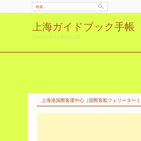
検
索:
上海ガイドブック手帳
SHANGHAI GUIDEBOOK
コ
ン
テ
ン
上海港国際客運中心（国際客船フェリーターミ
ツ
へ
ス
キ
ッ
プ