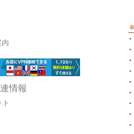
案内
連情報
ット