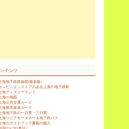
コンテンツ
上海地下鉄路線図(最新版）
コンビニエンストアのある上海の地下鉄駅
上海ディズニーランド
上海の地図
上海公共交通カード
上海都市旅遊カード
上海地下鉄の一日票・三日票
上海リニアモータカー＆地下鉄パス
上海のガイドブック書籍の購入
中国のビザ(査証）