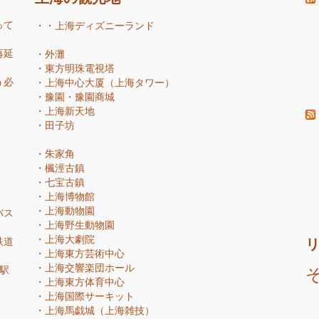
って
・・
上海ディズニーランド
再延
・
外灘
・
東方明珠電視塔
う必
・
上海中心大厦（上海タワー）
・
豫園・豫園商城
・
上海新天地
・
田子坊
・
朱家角
・
楓涇古鎮
・
七宝古鎮
・
上海博物館
・
上海動物園
バス
・
上海野生動物園
・
上海大劇院
鉄道
・
上海東方芸術中心
・
上海交響楽団ホール
駅
・
上海東方体育中心
・
上海国際サーキット
・
上海馬戯城（上海雑技）