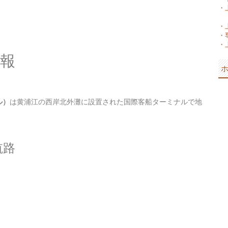
・
・
・
・
報
ル）
は黄浦江の西岸北外灘に設置された国際客船ターミナルで地
航路