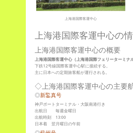
上海港国際客運中心
上海港国際客運中心の情
上海港国際客運中心の概要
上海港国際客運中心（上海港国際フェリーターミナ
下鉄12号線国際客運中心駅に接続する。
主に日本への定期旅客船が運行される。
◇上海港国際客運中心の主要
◎
新鍳真号
神戸ポートターミナル・大阪南港行き
出航日 毎週金曜日
出航時刻 13:00
日本着 翌月曜日の午前
◎
蘇州号