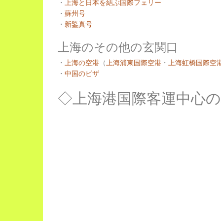
・
上海と日本を結ぶ国際フェリー
・
蘇州号
・
新鍳真号
上海のその他の玄関口
・
上海の空港
（
上海浦東国際空港
・
上海虹橋国際空
・
中国のビザ
◇上海港国際客運中心の