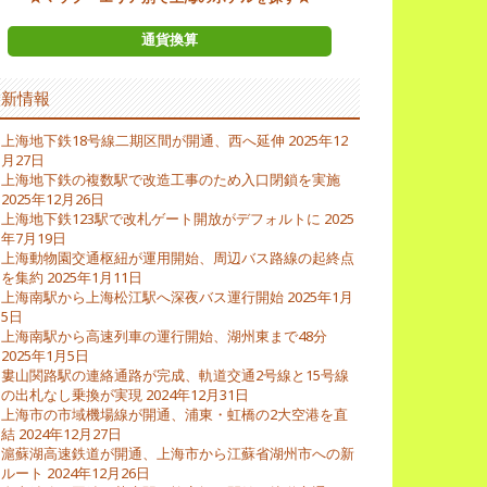
通貨換算
最新情報
上海地下鉄18号線二期区間が開通、西へ延伸
2025年12
月27日
上海地下鉄の複数駅で改造工事のため入口閉鎖を実施
2025年12月26日
上海地下鉄123駅で改札ゲート開放がデフォルトに
2025
年7月19日
上海動物園交通枢紐が運用開始、周辺バス路線の起終点
を集約
2025年1月11日
上海南駅から上海松江駅へ深夜バス運行開始
2025年1月
5日
上海南駅から高速列車の運行開始、湖州東まで48分
2025年1月5日
婁山関路駅の連絡通路が完成、軌道交通2号線と15号線
の出札なし乗換が実現
2024年12月31日
上海市の市域機場線が開通、浦東・虹橋の2大空港を直
結
2024年12月27日
滬蘇湖高速鉄道が開通、上海市から江蘇省湖州市への新
ルート
2024年12月26日