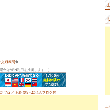
の交通機関
◆
場合はVPN利用を推奨します。）
にほんブログ村
上