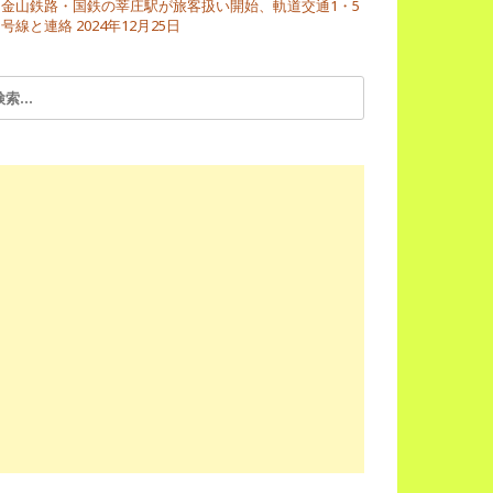
金山鉄路・国鉄の莘庄駅が旅客扱い開始、軌道交通1・5
号線と連絡
2024年12月25日