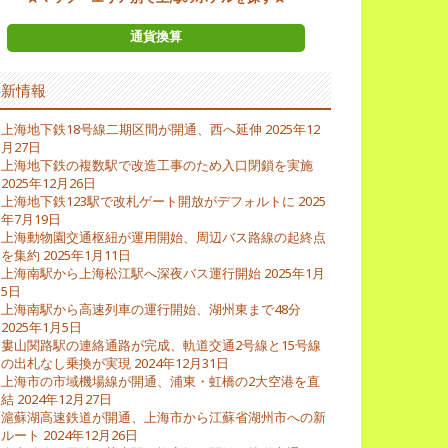
通貨換算
最新情報
上海地下鉄18号線二期区間が開通、西へ延伸
2025年12
月27日
上海地下鉄の複数駅で改造工事のため入口閉鎖を実施
2025年12月26日
上海地下鉄123駅で改札ゲート開放がデフォルトに
2025
年7月19日
上海動物園交通枢紐が運用開始、周辺バス路線の起終点
を集約
2025年1月11日
上海南駅から上海松江駅へ深夜バス運行開始
2025年1月
5日
上海南駅から高速列車の運行開始、湖州東まで48分
2025年1月5日
婁山関路駅の連絡通路が完成、軌道交通2号線と15号線
の出札なし乗換が実現
2024年12月31日
上海市の市域機場線が開通、浦東・虹橋の2大空港を直
結
2024年12月27日
滬蘇湖高速鉄道が開通、上海市から江蘇省湖州市への新
ルート
2024年12月26日