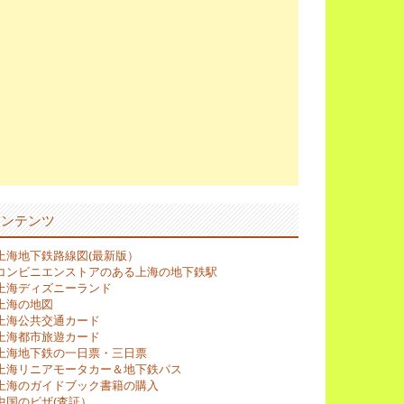
コンテンツ
上海地下鉄路線図(最新版）
コンビニエンストアのある上海の地下鉄駅
上海ディズニーランド
上海の地図
上海公共交通カード
上海都市旅遊カード
上海地下鉄の一日票・三日票
上海リニアモータカー＆地下鉄パス
上海のガイドブック書籍の購入
中国のビザ(査証）