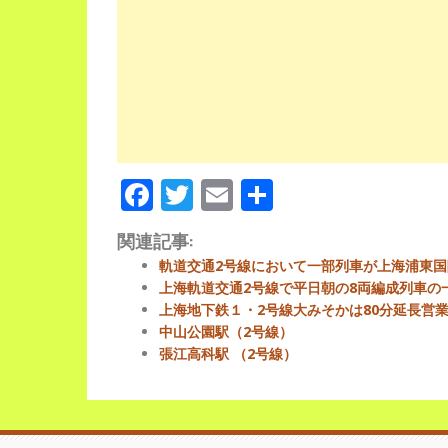
Facebook
Twitter
Email
Share
関連記事:
軌道交通2号線において一部列車が上海浦東
上海軌道交通2号線で平日朝の8両編成列車の
上海地下鉄１・2号線大みそかは80分延長営
中山公園駅（2号線）
張江高科駅 （2号線）