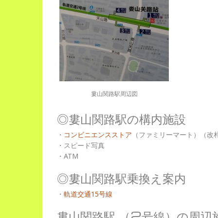
婁山関路駅周辺図
◎婁山関路駅の構内施設
・
コンビニエンスストア
（ファミリーマート）（改
・スピード写真
・ATM
◎婁山関路駅乗換え案内
・
軌道交通15号線
婁山関路駅 （2号線）の周辺