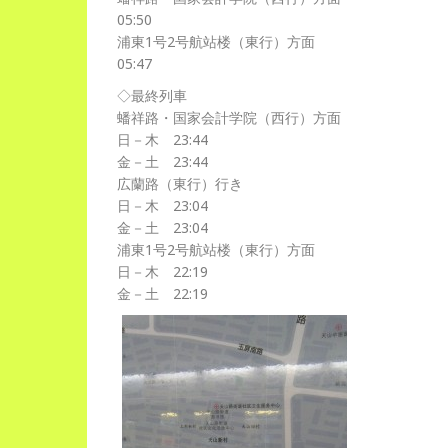
05:50
浦東1号2号航站楼（東行）方面
05:47
◇最終列車
蟠祥路・国家会計学院（西行）方面
日－木 23:44
金－土 23:44
広蘭路（東行）行き
日－木 23:04
金－土 23:04
浦東1号2号航站楼（東行）方面
日－木 22:19
金－土 22:19