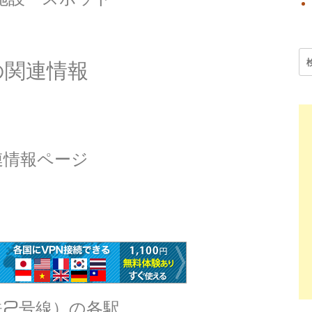
検
の関連情報
索:
連情報ページ
）
鉄2号線）の各駅