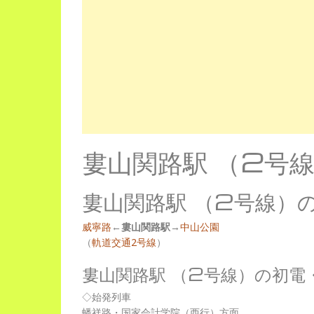
婁山関路駅 （2号
婁山関路駅 （2号線）
威寧路
←
婁山関路駅
→
中山公園
（
軌道交通2号線
）
婁山関路駅 （2号線）の初電
◇始発列車
蟠祥路・国家会計学院（西行）方面