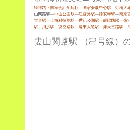
蟠祥路・国家会計学院駅
―
国家会展中心駅
―
虹橋火
山関路駅
―
中山公園駅
―
江蘇路駅
―
静安寺駅
―
南京
大道駅
―
上海科技館駅
―
世紀公園駅
―
龍陽路駅
―
張
駅
―
川沙駅
―
凌空路駅
―
遠東大道駅
―
海天三路駅
―
婁山関路駅 （2号線）