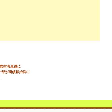
国際空港直通に
一部が唐鎮駅始発に
業