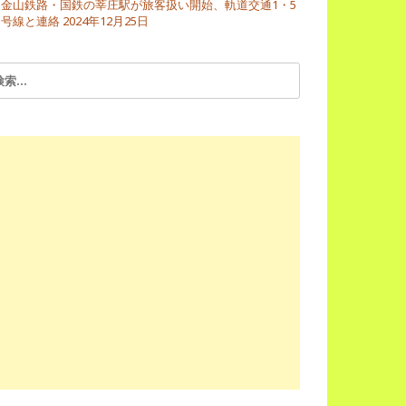
金山鉄路・国鉄の莘庄駅が旅客扱い開始、軌道交通1・5
号線と連絡
2024年12月25日