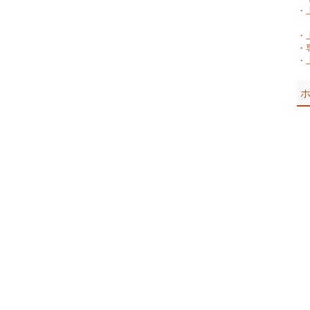
・
・
・
・