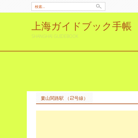
検
索:
上海ガイドブック手帳
SHANGHAI GUIDEBOOK
コ
ン
テ
ン
婁山関路駅 （2号線）
ツ
へ
ス
キ
ッ
プ