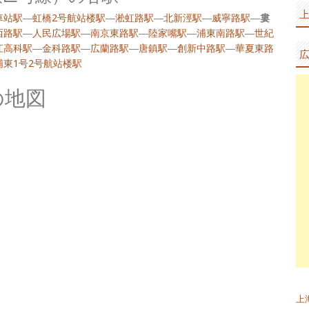
車站駅
―
虹橋2号航站楼駅
―
淞虹路駅
―
北新涇駅
―
威寧路駅
―
婁
西路駅
―
人民広場駅
―
南京東路駅
―
陸家嘴駅
―
浦東南路駅
―
世紀
江高科駅
―
金科路駅
―
広蘭路駅
―
唐鎮駅
―
創新中路駅
―
華夏東路
浦東1号2号航站楼駅
の地図
上