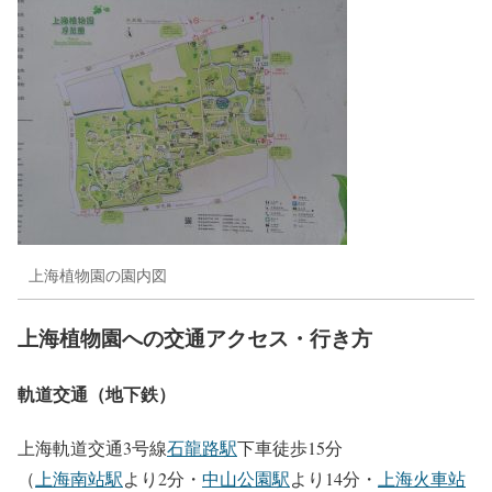
上海植物園の園内図
上海植物園への交通アクセス・行き方
軌道交通（地下鉄）
上海軌道交通3号線
石龍路駅
下車徒歩15分
（
上海南站駅
より2分・
中山公園駅
より14分・
上海火車站