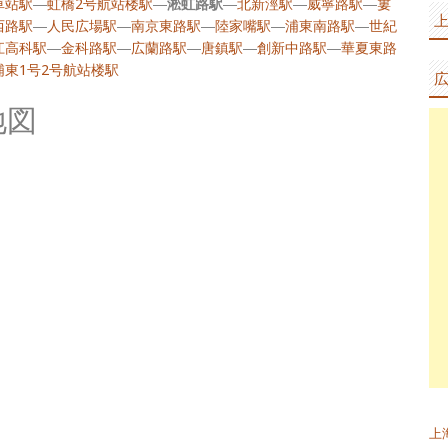
車站駅
―
虹橋2号航站楼駅
―
淞虹路駅
―
北新涇駅
―
威寧路駅
―
婁
西路駅
―
人民広場駅
―
南京東路駅
―
陸家嘴駅
―
浦東南路駅
―
世紀
江高科駅
―
金科路駅
―
広蘭路駅
―
唐鎮駅
―
創新中路駅
―
華夏東路
浦東1号2号航站楼駅
地図
上