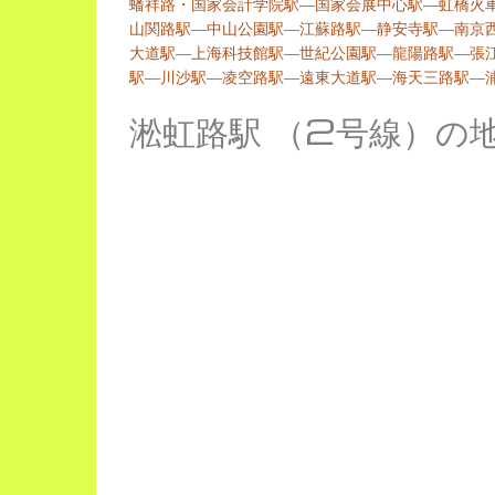
蟠祥路・国家会計学院駅
―
国家会展中心駅
―
虹橋火
山関路駅
―
中山公園駅
―
江蘇路駅
―
静安寺駅
―
南京
大道駅
―
上海科技館駅
―
世紀公園駅
―
龍陽路駅
―
張
駅
―
川沙駅
―
凌空路駅
―
遠東大道駅
―
海天三路駅
―
淞虹路駅 （2号線）の