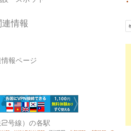
関連情報
検
索:
連情報ページ
）
鉄2号線）の各駅