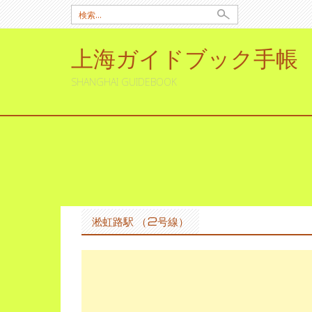
検
索:
上海ガイドブック手帳
SHANGHAI GUIDEBOOK
コ
ン
テ
ン
淞虹路駅 （2号線）
ツ
へ
ス
キ
ッ
プ