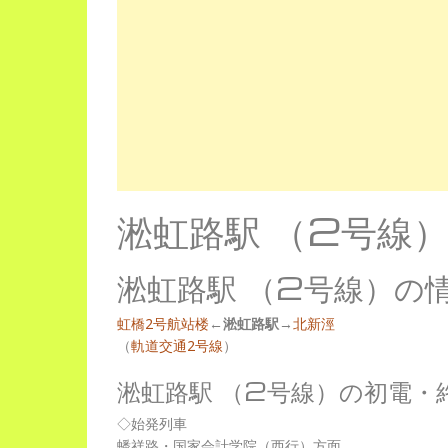
淞虹路駅 （2号線
淞虹路駅 （2号線）の
虹橋2号航站楼
←
淞虹路駅
→
北新涇
（
軌道交通2号線
）
淞虹路駅 （2号線）の初電・
◇始発列車
蟠祥路・国家会計学院（西行）方面