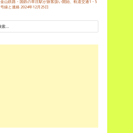
金山鉄路・国鉄の莘庄駅が旅客扱い開始、軌道交通1・5
号線と連絡
2024年12月25日