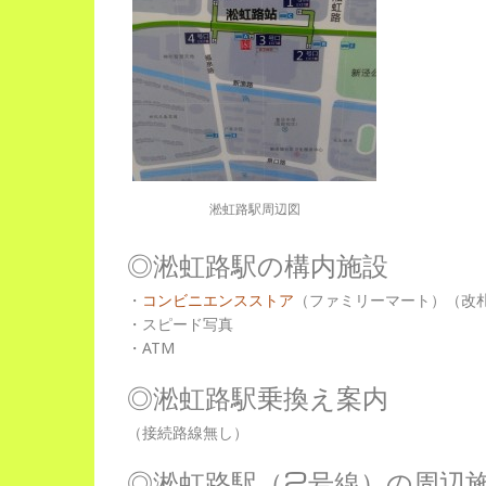
淞虹路駅周辺図
◎淞虹路駅の構内施設
・
コンビニエンスストア
（ファミリーマート）（改
・スピード写真
・ATM
◎淞虹路駅乗換え案内
（接続路線無し）
◎淞虹路駅（2号線）の周辺