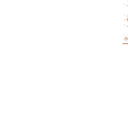
・
・
・
・