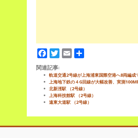
Facebook
Twitter
Email
Share
関連記事:
軌道交通2号線が上海浦東国際空港へ8両編成
上海地下鉄の４G回線が大幅改善、実測100M
北新涇駅 （2号線）
上海科技館駅 （2号線）
遠東大道駅 （2号線）