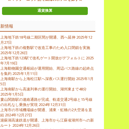
通貨換算
最新情報
上海地下鉄18号線二期区間が開通、西へ延伸
2025年12
月27日
上海地下鉄の複数駅で改造工事のため入口閉鎖を実施
2025年12月26日
上海地下鉄123駅で改札ゲート開放がデフォルトに
2025
年7月19日
上海動物園交通枢紐が運用開始、周辺バス路線の起終点
を集約
2025年1月11日
上海南駅から上海松江駅へ深夜バス運行開始
2025年1月
5日
上海南駅から高速列車の運行開始、湖州東まで48分
2025年1月5日
婁山関路駅の連絡通路が完成、軌道交通2号線と15号線
の出札なし乗換が実現
2024年12月31日
上海市の市域機場線が開通、浦東・虹橋の2大空港を直
結
2024年12月27日
滬蘇湖高速鉄道が開通、上海市から江蘇省湖州市への新
ルート
2024年12月26日