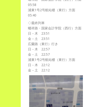
05:58
浦東1号2号航站楼（東行）方面
05:40
◇最終列車
蟠祥路・国家会計学院（西行）方面
日－木 23:51
金－土 23:51
広蘭路（東行）行き
日－木 22:57
金－土 22:57
浦東1号2号航站楼（東行）方面
日－木 22:12
金－土 22:12