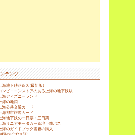
コンテンツ
上海地下鉄路線図(最新版）
コンビニエンストアのある上海の地下鉄駅
上海ディズニーランド
上海の地図
上海公共交通カード
上海都市旅遊カード
上海地下鉄の一日票・三日票
上海リニアモータカー＆地下鉄パス
上海のガイドブック書籍の購入
中国のビザ(査証）