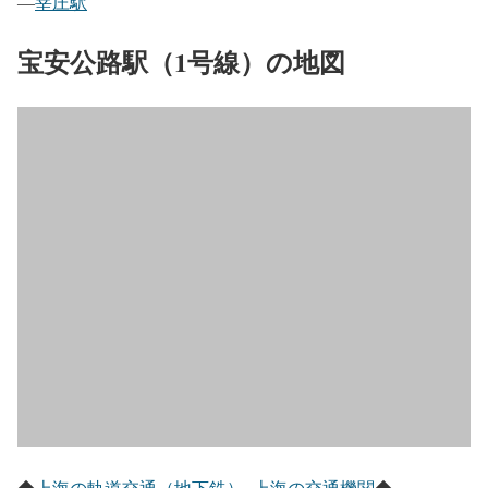
―
莘庄駅
宝安公路駅（1号線）の地図
◆
上海の軌道交通（地下鉄）
–
上海の交通機関
◆