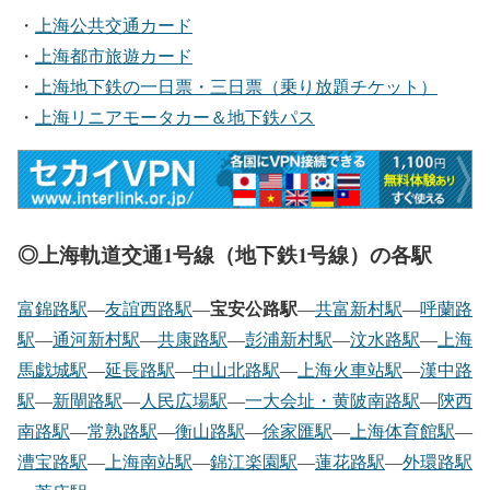
・
上海公共交通カード
・
上海都市旅遊カード
・
上海地下鉄の一日票・三日票（乗り放題チケット）
・
上海リニアモータカー＆地下鉄パス
◎上海軌道交通1号線（地下鉄1号線）の各駅
宝安公路駅
富錦路駅
―
友誼西路駅
―
―
共富新村駅
―
呼蘭路
駅
―
通河新村駅
―
共康路駅
―
彭浦新村駅
―
汶水路駅
―
上海
馬戯城駅
―
延長路駅
―
中山北路駅
―
上海火車站駅
―
漢中路
駅
―
新閘路駅
―
人民広場駅
―
一大会址・黄陂南路駅
―
陝西
南路駅
―
常熟路駅
―
衡山路駅
―
徐家匯駅
―
上海体育館駅
―
漕宝路駅
―
上海南站駅
―
錦江楽園駅
―
蓮花路駅
―
外環路駅