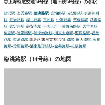
◎上海軌道交通14号線（地下鉄14号線）の各駅
臨洮路駅
封浜駅
–
楽秀路駅
–
–
嘉怡路駅
–
定辺路駅
–
真新新村
駅
–
真光路駅
–
銅川路駅
–
真如駅
–
中寧路駅
–
曹楊路駅
–
武寧路
駅
–
武定路駅
–
静安寺駅
–
一大会址・黄陂南路駅
–
大世界駅
–
豫園駅
–
陸家嘴駅
–
浦東南路駅
–
浦東大道駅
–
源探路駅
–
昌邑
路駅
–
歇浦路駅
-龍居路(未開業)駅-
雲山路駅
–
藍天路駅
–
黄楊
路駅
–
雲順路駅
–
浦東足球場駅
–
金粤路駅
–
桂橋路駅
臨洮路駅（14号線）の地図