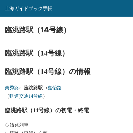
上海ガイドブック手帳
臨洮路駅（14号線）
臨洮路駅（14号線）
臨洮路駅（14号線）の情報
臨洮路駅
楽秀路
←
→
嘉怡路
（
軌道交通14号線
）
臨洮路駅（14号線）の初電・終電
◇始発列車
桂橋路（東行）方面