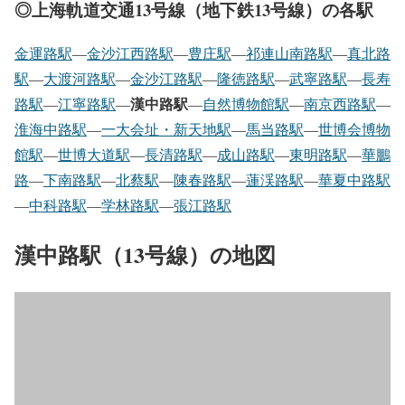
◎上海軌道交通13号線（地下鉄13号線）の各駅
金運路駅
―
金沙江西路駅
―
豊庄駅
―
祁連山南路駅
―
真北路
駅
―
大渡河路駅
―
金沙江路駅
―
隆徳路駅
―
武寧路駅
―
長寿
漢中路駅
路駅
―
江寧路駅
―
―
自然博物館駅
―
南京西路駅
―
淮海中路駅
―
一大会址・新天地駅
―
馬当路駅
―
世博会博物
館駅
―
世博大道駅
―
長清路駅
―
成山路駅
―
東明路駅
―
華鵬
路
―
下南路駅
―
北蔡駅
―
陳春路駅
―
蓮渓路駅
―
華夏中路駅
―
中科路駅
―
学林路駅
―
張江路駅
漢中路駅（13号線）の地図