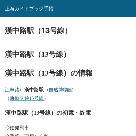
上海ガイドブック手帳
漢中路駅（13号線）
漢中路駅（13号線）
漢中路駅（13号線）の情報
漢中路駅
江寧路
←
→
自然博物館
（
軌道交通13号線
）
漢中路駅（13号線）の初電・終電
◇始発列車
金運路（西行）方面