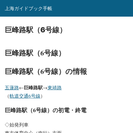
上海ガイドブック手帳
巨峰路駅（6号線）
巨峰路駅（6号線）
巨峰路駅（6号線）の情報
巨峰路駅
五蓮路
←
→
東靖路
（
軌道交通6号線
）
巨峰路駅（6号線）の初電・終電
◇始発列車
東方体育中心（南行）方面