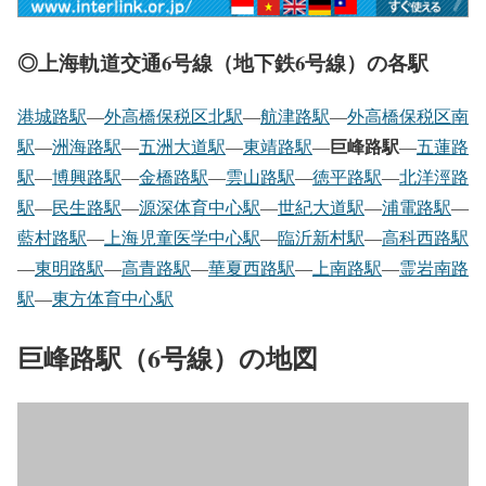
◎上海軌道交通6号線（地下鉄6号線）の各駅
港城路駅
―
外高橋保税区北駅
―
航津路駅
―
外高橋保税区南
巨峰路駅
駅
―
洲海路駅
―
五洲大道駅
―
東靖路駅
―
―
五蓮路
駅
―
博興路駅
―
金橋路駅
―
雲山路駅
―
徳平路駅
―
北洋涇路
駅
―
民生路駅
―
源深体育中心駅
―
世紀大道駅
―
浦電路駅
―
藍村路駅
―
上海児童医学中心駅
―
臨沂新村駅
―
高科西路駅
―
東明路駅
―
高青路駅
―
華夏西路駅
―
上南路駅
―
霊岩南路
駅
―
東方体育中心駅
巨峰路駅（6号線）の地図