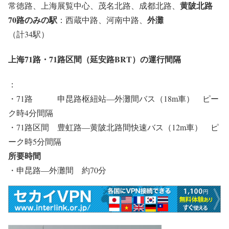
黄陂北路
常徳路、上海展覧中心、茂名北路、成都北路、
70路のみの駅
外灘
：西蔵中路、河南中路、
（計34駅）
上海71路・71路区間（延安路BRT）の運行間隔
：
・71路 申昆路枢紐站―外灘間バス（18m車） ピー
ク時4分間隔
・71路区間 豊虹路―黄陂北路間快速バス（12m車） ピ
ーク時5分間隔
所要時間
・申昆路―外灘間 約70分