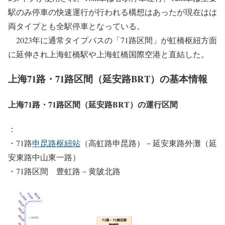
駅のみ停車の快速運行が行われる構想はあったが現在はは
両タイプとも全駅停車となっている。
2023年に通常タイプバスの「71路区間」が虹橋枢紐方面
に延伸され上海虹橋駅や上海虹橋国際空港と直結した。
上海71路・71路区間（延安路BRT）の基本情報
上海71路・71路区間（延安路BRT）の運行区間
：
・71路
申昆路枢紐站
（高虹路申昆路）－延安東路外灘（延
安東路中山東一路）
・71路区間 豊虹路－黄陂北路