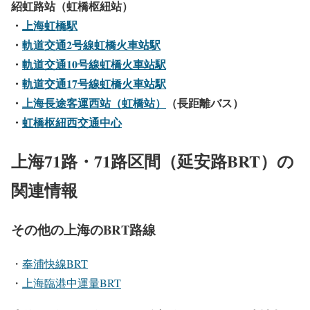
紹虹路站（虹橋枢紐站）
・
上海虹橋駅
・
軌道交通2号線虹橋火車站駅
・
軌道交通10号線虹橋火車站駅
・
軌道交通17号線虹橋火車站駅
・
上海長途客運西站（虹橋站）
（長距離バス）
・
虹橋枢紐西交通中心
上海71路・71路区間（延安路BRT）の
関連情報
その他の上海のBRT路線
・
奉浦快線BRT
・
上海臨港中運量BRT