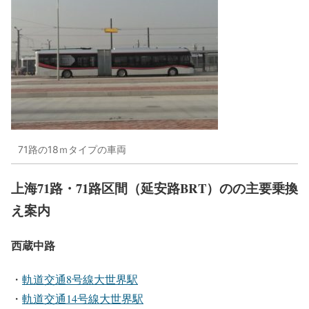
71路の18ｍタイプの車両
上海71路・71路区間（延安路BRT）のの主要乗換
え案内
西蔵中路
・
軌道交通8号線大世界駅
・
軌道交通14号線大世界駅