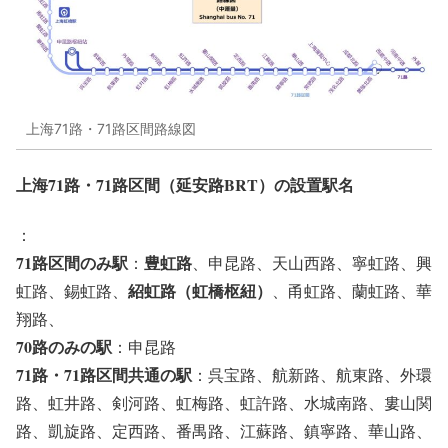
上海71路・71路区間路線図
上海71路・71路区間（延安路BRT）の設置駅名
：
71路区間のみ駅
豊虹路
：
、申昆路、天山西路、寧虹路、興
紹虹路（虹橋枢紐）
虹路、錫虹路、
、甬虹路、蘭虹路、華
翔路、
70路のみの駅
：申昆路
71路・71路区間共通の駅
：呉宝路、航新路、航東路、外環
路、虹井路、剣河路、虹梅路、虹許路、水城南路、婁山関
路、凱旋路、定西路、番禺路、江蘇路、鎮寧路、華山路、