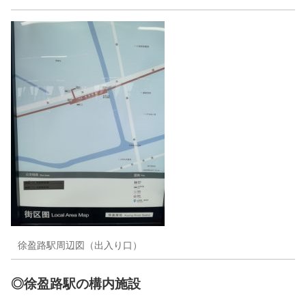
徐盈路駅周辺図（出入り口）
◎徐盈路駅の構内施設