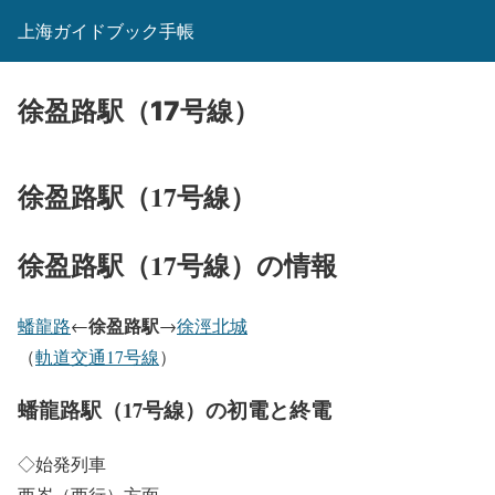
上海ガイドブック手帳
徐盈路駅（17号線）
徐盈路駅（17号線）
徐盈路駅（17号線）の情報
徐盈路駅
蟠龍路
←
→
徐涇北城
（
軌道交通17号線
）
蟠龍路駅（17号線）の初電と終電
◇始発列車
西岑（西行）方面