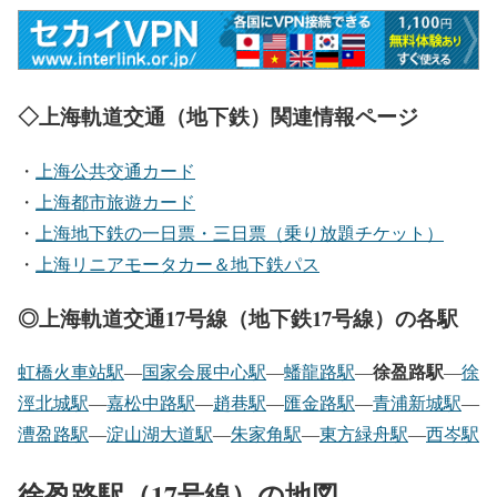
◇上海軌道交通（地下鉄）関連情報ページ
・
上海公共交通カード
・
上海都市旅遊カード
・
上海地下鉄の一日票・三日票（乗り放題チケット）
・
上海リニアモータカー＆地下鉄パス
◎上海軌道交通17号線（地下鉄17号線）の各駅
徐盈路駅
虹橋火車站駅
―
国家会展中心駅
―
蟠龍路駅
―
―
徐
涇北城駅
―
嘉松中路駅
―
趙巷駅
―
匯金路駅
―
青浦新城駅
―
漕盈路駅
―
淀山湖大道駅
―
朱家角駅
―
東方緑舟駅
―
西岑駅
徐盈路駅（17号線）の地図