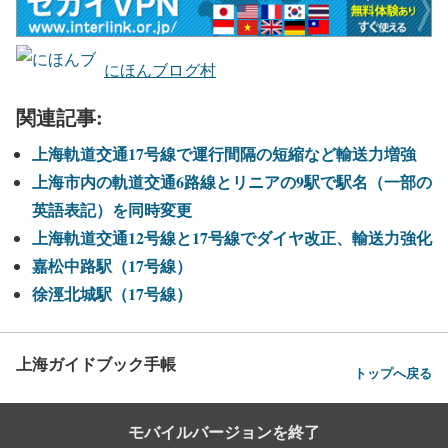
にほんブログ村
関連記事:
上海軌道交通17号線で運行間隔の短縮など輸送力増強
上海市内の軌道交通6路線とリニアの9駅で駅名（一部の
英語表記）を同時変更
上海軌道交通12号線と17号線でダイヤ改正、輸送力強化
嘉松中路駅（17号線）
徐涇北城駅（17号線）
上海ガイドブック手帳
トップへ戻る
モバイルバージョンを終了