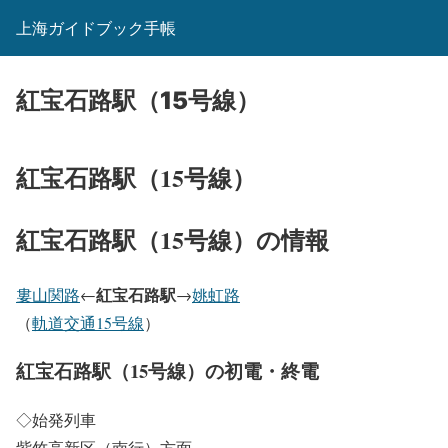
上海ガイドブック手帳
紅宝石路駅（15号線）
紅宝石路駅（15号線）
紅宝石路駅（15号線）の情報
紅宝石路駅
婁山関路
←
→
姚虹路
（
軌道交通15号線
）
紅宝石路駅（15号線）の初電・終電
◇始発列車
紫竹高新区（南行）方面