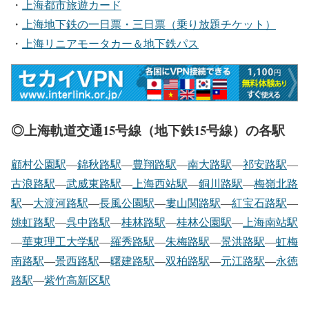
・
上海都市旅遊カード
・
上海地下鉄の一日票・三日票（乗り放題チケット）
・
上海リニアモータカー＆地下鉄パス
◎上海軌道交通15号線（地下鉄15号線）の各駅
顧村公園駅
―
錦秋路駅
―
豊翔路駅
―
南大路駅
―
祁安路駅
―
古浪路駅
―
武威東路駅
―
上海西站駅
―
銅川路駅
―
梅嶺北路
駅
―
大渡河路駅
―
長風公園駅
―
婁山関路駅
―
紅宝石路駅
―
姚虹路駅
―
呉中路駅
―
桂林路駅
―
桂林公園駅
―
上海南站駅
―
華東理工大学駅
―
羅秀路駅
―
朱梅路駅
―
景洪路駅
―
虹梅
南路駅
―
景西路駅
―
曙建路駅
―
双柏路駅
―
元江路駅
―
永徳
路駅
―
紫竹高新区駅