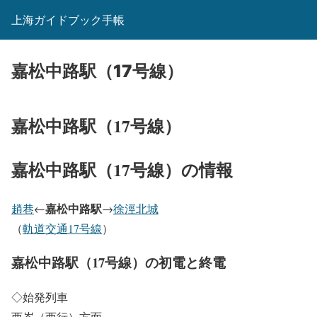
上海ガイドブック手帳
嘉松中路駅（17号線）
嘉松中路駅（17号線）
嘉松中路駅（17号線）の情報
嘉松中路駅
趙巷
←
→
徐涇北城
（
軌道交通17号線
）
嘉松中路駅（17号線）の初電と終電
◇始発列車
西岑（西行）方面