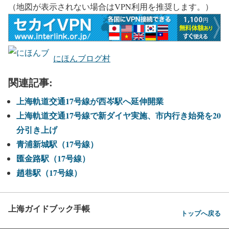
（地図が表示されない場合はVPN利用を推奨します。）
にほんブログ村
関連記事:
上海軌道交通17号線が西岑駅へ延伸開業
上海軌道交通17号線で新ダイヤ実施、市内行き始発を20
分引き上げ
青浦新城駅（17号線）
匯金路駅（17号線）
趙巷駅（17号線）
上海ガイドブック手帳
トップへ戻る