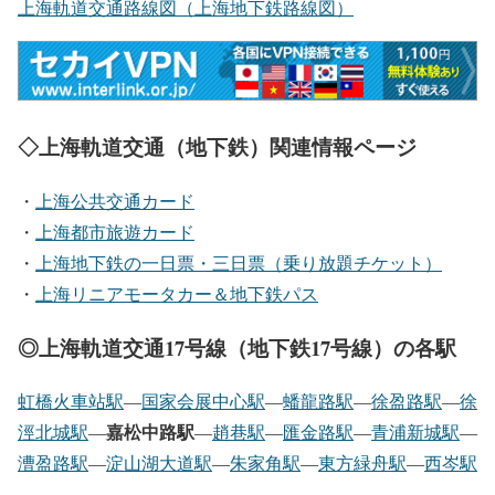
上海軌道交通路線図（上海地下鉄路線図）
◇上海軌道交通（地下鉄）関連情報ページ
・
上海公共交通カード
・
上海都市旅遊カード
・
上海地下鉄の一日票・三日票（乗り放題チケット）
・
上海リニアモータカー＆地下鉄パス
◎上海軌道交通17号線（地下鉄17号線）の各駅
虹橋火車站駅
―
国家会展中心駅
―
蟠龍路駅
―
徐盈路駅
―
徐
嘉松中路駅
涇北城駅
―
―
趙巷駅
―
匯金路駅
―
青浦新城駅
―
漕盈路駅
―
淀山湖大道駅
―
朱家角駅
―
東方緑舟駅
―
西岑駅