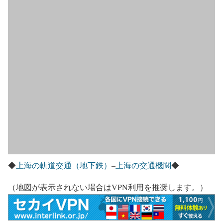
◆
上海の軌道交通（地下鉄）
–
上海の交通機関
◆
（地図が表示されない場合はVPN利用を推奨します。）