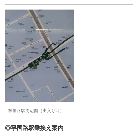
寧国路駅周辺図（出入り口）
◎寧国路駅乗換え案内