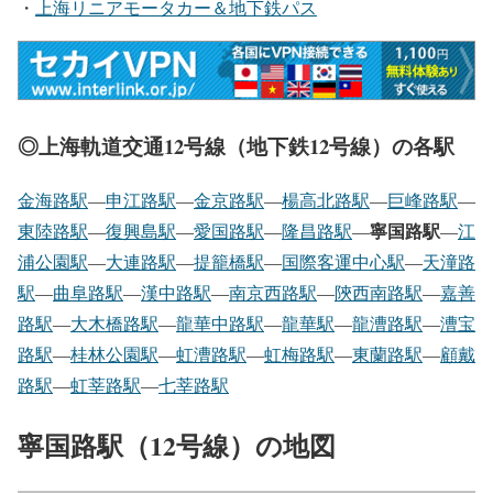
・
上海リニアモータカー＆地下鉄パス
◎上海軌道交通12号線（地下鉄12号線）の各駅
金海路駅
―
申江路駅
―
金京路駅
―
楊高北路駅
―
巨峰路駅
―
寧国路駅
東陸路駅
―
復興島駅
―
愛国路駅
―
隆昌路駅
―
―
江
浦公園駅
―
大連路駅
―
提籠橋駅
―
国際客運中心駅
―
天潼路
駅
―
曲阜路駅
―
漢中路駅
―
南京西路駅
―
陝西南路駅
―
嘉善
路駅
―
大木橋路駅
―
龍華中路駅
―
龍華駅
―
龍漕路駅
―
漕宝
路駅
―
桂林公園駅
―
虹漕路駅
―
虹梅路駅
―
東蘭路駅
―
顧戴
路駅
―
虹莘路駅
―
七莘路駅
寧国路駅（12号線）の地図