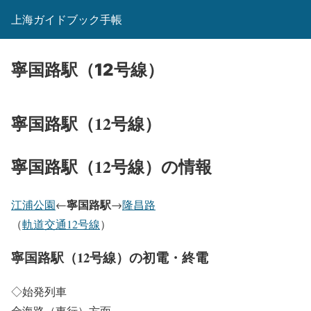
上海ガイドブック手帳
寧国路駅（12号線）
寧国路駅（12号線）
寧国路駅（12号線）の情報
寧国路駅
江浦公園
←
→
隆昌路
（
軌道交通12号線
）
寧国路駅（12号線）の初電・終電
◇始発列車
金海路（東行）方面