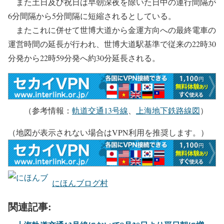
また土日及び祝日は早朝深夜を除いた日中の運行間隔が
6分間隔から5分間隔に短縮されるとしている。
またこれに併せて世博大道から金運方向への最終電車の
運営時間の延長が行われ、世博大道駅基準で従来の22時30
分発から22時59分発へ約30分延長される。
（参考情報：
軌道交通13号線
、
上海地下鉄路線図
）
（地図が表示されない場合はVPN利用を推奨します。）
にほんブログ村
関連記事: