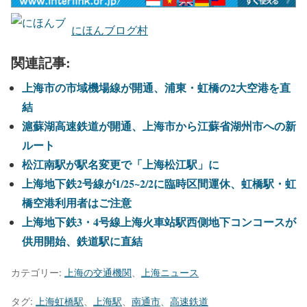
にほんブログ村
関連記事:
上海市の市域機場線が開通、浦東・虹橋の2大空港を直
結
滬蘇湖高速鉄道が開通、上海市から江蘇省湖州市への新
ルート
松江南駅が駅名変更で「上海松江駅」に
上海地下鉄2号線が1/25~2/2に臨時区間運休、虹橋駅・虹
橋空港利用者はご注意
上海地下鉄3・4号線上海火車站駅西側地下コンコースが
供用開始、鉄道駅に直結
カテゴリー:
上海の交通機関
、
上海ニュース
タグ:
上海虹橋駅
、
上海駅
、
南通市
、
高速鉄道