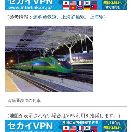
（参考情報：
滬蘇通鉄道
、
上海虹橋駅
、
上海駅
）
滬蘇通鉄道の列車
（地図が表示されない場合はVPN利用を推奨します。）