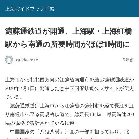
上海ガイドブック手帳
滬蘇通鉄道が開通、上海駅・上海虹橋
駅から南通の所要時間がほぼ1時間に
guide-man
6年前
上海市から北北西方向の江蘇省南通市を結ぶ滬蘇通鉄道が
2020年7月1日に開通したと中国国家鉄道公式サイトが伝え
ている。
滬蘇通鉄道は上海市から江蘇省の蘇州市を経て長江を渡
り南通市へ至る高規格鉄道で、総延長143㎞、最高時速200
㎞の規格で設計されている鉄道。
中国国家の「八縦八横」計画の一部を担っており、北