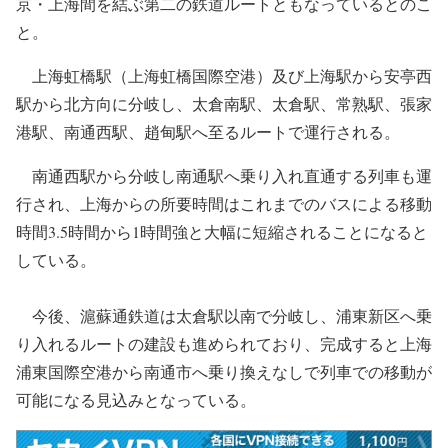
京・上海間を結ぶ第二の鉄道ルートともなっているとのこ
と。
上海虹橋駅（上海虹橋国際空港）及び上海駅から安亭西
駅から北方向に分岐し、太倉南駅、太倉駅、常熟駅、張家
港駅、南通西駅、趙甸駅へ至るルートで運行される。
南通西駅から分岐し南通駅へ乗り入れ直通する列車も運
行され、上海からの所要時間はこれまでのバスによる移動
時間3.5時間から1時間強と大幅に短縮されることになると
している。
今後、滬蘇通鉄道は太倉駅以南で分岐し、浦東新区へ乗
り入れるルートの建設も進められており、完成すると上海
浦東国際空港から南通市へ乗り換えなしで列車での移動が
可能になる見込みとなっている。