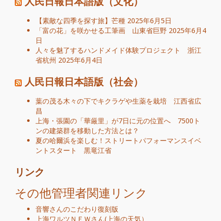
人民日報日本語版（文化）
【素敵な四季を探す旅】芒種
2025年6月5日
「富の花」を咲かせる工筆画 山東省巨野
2025年6月4
日
人々を魅了するハンドメイド体験プロジェクト 浙江
省杭州
2025年6月4日
人民日報日本語版（社会）
葉の茂る木々の下でキクラゲや生薬を栽培 江西省広
昌
上海・張園の「華厳里」が7日に元の位置へ 7500ト
ンの建築群を移動した方法とは？
夏の哈爾浜を楽しむ！ストリートパフォーマンスイベ
ントスタート 黒竜江省
リンク
その他管理者関連リンク
音響さんのこだわり復刻版
上海ワルツＮＥＷ
さん
(
上海の天気
）