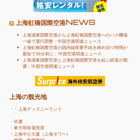
上海虹橋国際空港NEWS
上海浦東国際空港から上海虹橋国際空港へのバス機場
一線で運行調整：中国空港関連ニュース
上海虹橋国際空港の国内線搭乗手続き締め切り時間が
最短で30分前に：中国空港関連ニュース
上海浦東国際空港と上海虹橋国際空港を結ぶ鉄道が開
通：中国空港関連ニュース
上海の観光地
・・
上海ディズニーランド
・
外灘
・
東方明珠電視塔
・
上海中心大厦（上海タワー）