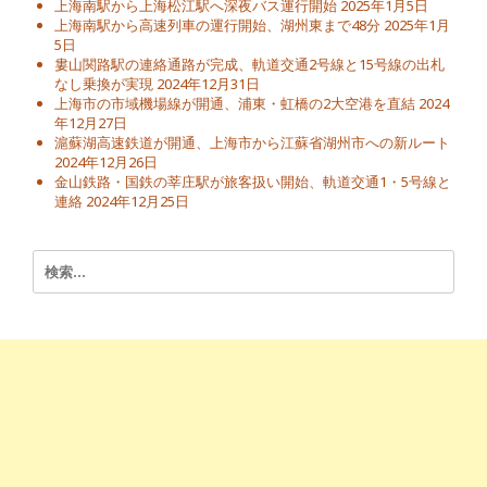
上海南駅から上海松江駅へ深夜バス運行開始
2025年1月5日
上海南駅から高速列車の運行開始、湖州東まで48分
2025年1月
5日
婁山関路駅の連絡通路が完成、軌道交通2号線と15号線の出札
なし乗換が実現
2024年12月31日
上海市の市域機場線が開通、浦東・虹橋の2大空港を直結
2024
年12月27日
滬蘇湖高速鉄道が開通、上海市から江蘇省湖州市への新ルート
2024年12月26日
金山鉄路・国鉄の莘庄駅が旅客扱い開始、軌道交通1・5号線と
連絡
2024年12月25日
検
索: