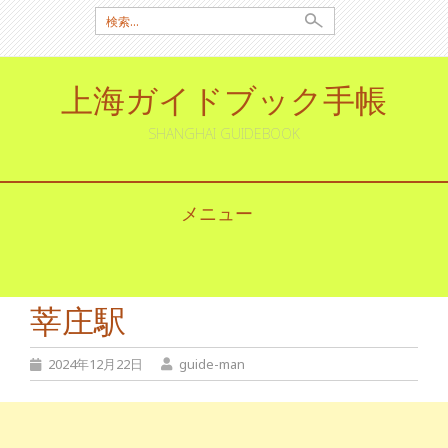
検
索:
上海ガイドブック手帳
SHANGHAI GUIDEBOOK
メニュー
コ
ン
テ
莘庄駅
ン
ツ
へ
2024年12月22日
guide-man
ス
キ
ッ
プ