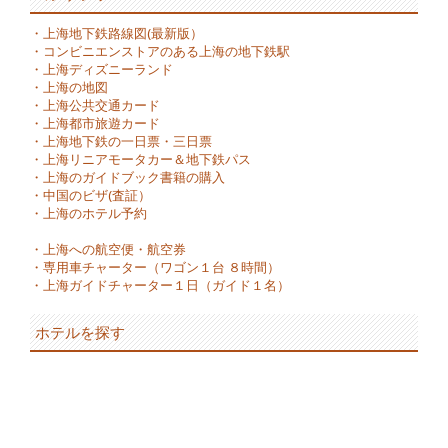
・
上海地下鉄路線図(最新版）
・
コンビニエンストアのある上海の地下鉄駅
・
上海ディズニーランド
・
上海の地図
・
上海公共交通カード
・
上海都市旅遊カード
・
上海地下鉄の一日票・三日票
・
上海リニアモータカー＆地下鉄パス
・
上海のガイドブック書籍の購入
・
中国のビザ(査証）
・
上海のホテル予約
・
上海への航空便・航空券
・
専用車チャーター（ワゴン１台 ８時間）
・
上海ガイドチャーター１日（ガイド１名）
ホテルを探す