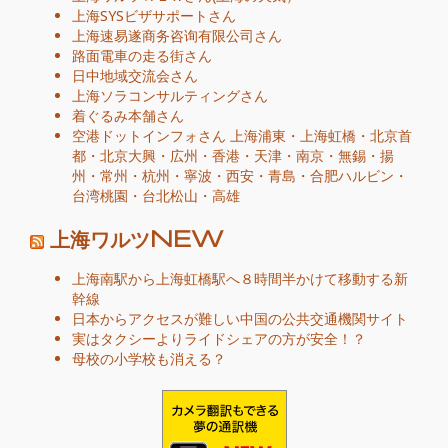
上海SYSビザサポート
さん
上海速易遂商务咨询有限公司
さん
路面電車の走る街
さん
日中地域交流会
さん
上海ソラコンサルティング
さん
着ぐるみ本舗
さん
空港ドットインフォ
さん
上海浦東
・
上海虹橋
・
北京首
都
・
北京大興
・
広州
・
香港
・
天津
・
南京
・
無錫
・
揚
州
・
常州
・
杭州
・
寧波
・
西安
・
青島
・
合肥
ハルビン
・
台湾桃園
・
台北松山
・
高雄
上海ワルツNEW
上海南駅から上海虹橋駅へ８時間半かけて移動する新
幹線
日本からアクセスが難しい中国の公共交通機関サイト
実はタクシーよりライドシェアの方が安全！？
母校の小学校も消える？