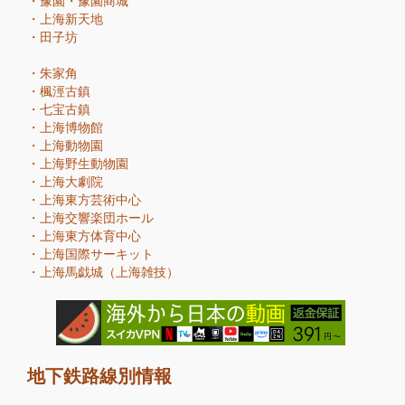
・
豫園・豫園商城
・
上海新天地
・
田子坊
・
朱家角
・
楓涇古鎮
・
七宝古鎮
・
上海博物館
・
上海動物園
・
上海野生動物園
・
上海大劇院
・
上海東方芸術中心
・
上海交響楽団ホール
・
上海東方体育中心
・
上海国際サーキット
・
上海馬戯城（上海雑技）
地下鉄路線別情報