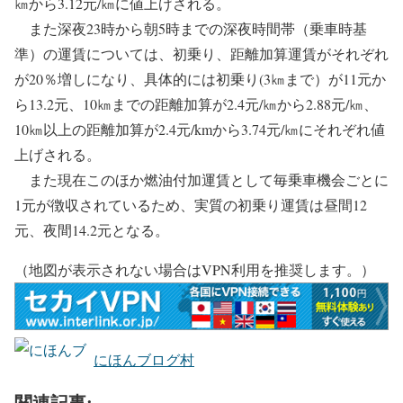
㎞から3.12元/㎞に値上げされる。
また深夜23時から朝5時までの深夜時間帯（乗車時基
準）の運賃については、初乗り、距離加算運賃がそれぞれ
が20％増しになり、具体的には初乗り(3㎞まで）が11元か
ら13.2元、10㎞までの距離加算が2.4元/㎞から2.88元/㎞、
10㎞以上の距離加算が2.4元/kmから3.74元/㎞にそれぞれ値
上げされる。
また現在このほか燃油付加運賃として毎乗車機会ごとに
1元が徴収されているため、実質の初乗り運賃は昼間12
元、夜間14.2元となる。
（地図が表示されない場合はVPN利用を推奨します。）
にほんブログ村
関連記事: