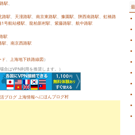
路駅
、
北路駅
、
天潼路駅
、
南京東路駅
、
豫園駅
、
陝西南路駅
、
虹橋路
橋1号航站楼駅
、
龍柏新村駅
、
紫藤路駅
、
航中路駅
路駅
路駅
、
南京西路駅
ード
、
上海地下鉄路線図
）
場合はVPN利用を推奨します。）
にほんブログ村