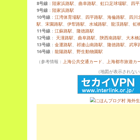
8号線
：
陸家浜路駅
、
曲阜路駅
、
虹口足球場駅
、
四平
9号線
：
陸家浜路駅
10号線
：
江湾体育場駅
、
四平路駅
、
海倫路駅
、
四川
駅
、
宋園路駅
、
伊犁路駅
、
水城路駅
、
龍渓路駅
、
虹
11号線
：
江蘇路駅
、
隆徳路駅
12号線
：
天潼路駅
、
曲阜路駅
、
陝西南路駅
、
大木橋
13号線
：
金運路駅
、
祁連山南路駅
、
隆徳路駅
、
武寧
16号線
：
龍陽路駅
、
野生動物園駅
（参考情報：
上海公共交通カード
、
上海都市旅遊カ
（地図が表示されない