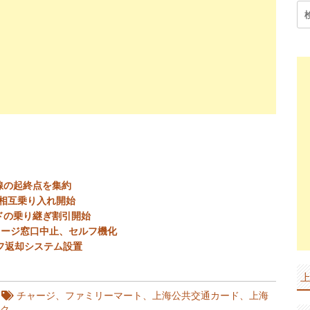
検
索:
線の起終点を集約
相互乗り入れ開始
ドの乗り継ぎ割引開始
ャージ窓口中止、セルフ機化
フ返却システム設置
チャージ
、
ファミリーマート
、
上海公共交通カード
、
上海
ク