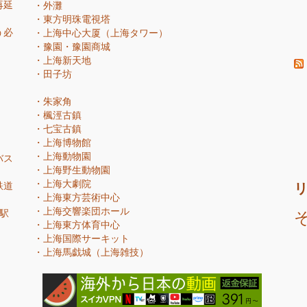
再延
・
外灘
・
東方明珠電視塔
う必
・
上海中心大厦（上海タワー）
・
豫園・豫園商城
・
上海新天地
・
田子坊
・
朱家角
・
楓涇古鎮
・
七宝古鎮
・
上海博物館
・
上海動物園
バス
・
上海野生動物園
・
上海大劇院
鉄道
・
上海東方芸術中心
・
上海交響楽団ホール
駅
・
上海東方体育中心
・
上海国際サーキット
・
上海馬戯城（上海雑技）