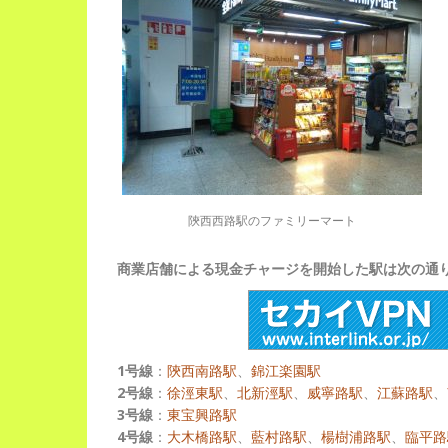
陝西西路駅のファミリーマート
商業店舗による現金チャージを開始した駅は次の通
1号線
：
陝西南路駅
、
錦江楽園駅
2号線
：
徐涇東駅
、
北新涇駅
、
威寧路駅
、
江蘇路駅
、
3号線
：
東宝興路駅
4号線
：
大木橋路駅
、
藍村路駅
、
楊樹浦路駅
、
臨平路