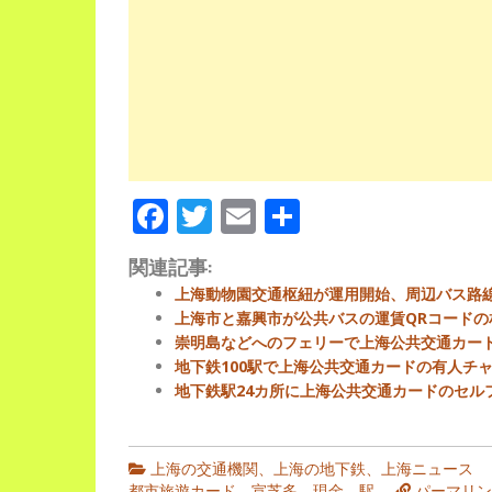
Facebook
Twitter
Email
Share
関連記事:
上海動物園交通枢紐が運用開始、周辺バス路
上海市と嘉興市が公共バスの運賃QRコードの
崇明島などへのフェリーで上海公共交通カー
地下鉄100駅で上海公共交通カードの有人チ
地下鉄駅24カ所に上海公共交通カードのセル
上海の交通機関
、
上海の地下鉄
、
上海ニュース
都市旅遊カード
、
宣芝多
、
現金
、
駅
パーマリン