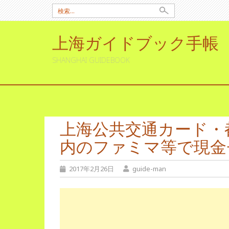
検
索:
上海ガイドブック手帳
SHANGHAI GUIDEBOOK
コ
ン
テ
上海公共交通カード・
ン
ツ
内のファミマ等で現金
へ
ス
キ
2017年2月26日
guide-man
ッ
プ