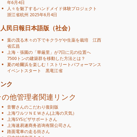
年6月4日
人々を魅了するハンドメイド体験プロジェクト
浙江省杭州
2025年6月4日
人民日報日本語版（社会）
葉の茂る木々の下でキクラゲや生薬を栽培 江西
省広昌
上海・張園の「華厳里」が7日に元の位置へ
7500トンの建築群を移動した方法とは？
夏の哈爾浜を楽しむ！ストリートパフォーマンス
イベントスタート 黒竜江省
リンク
その他管理者関連リンク
音響さんのこだわり復刻版
上海ワルツＮＥＷ
さん
(
上海の天気
）
上海SYSビザサポート
さん
上海速易遂商务咨询有限公司
さん
路面電車の走る街
さん