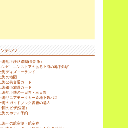
コンテンツ
上海地下鉄路線図(最新版）
コンビニエンストアのある上海の地下鉄駅
上海ディズニーランド
上海の地図
上海公共交通カード
上海都市旅遊カード
上海地下鉄の一日票・三日票
上海リニアモータカー＆地下鉄パス
上海のガイドブック書籍の購入
中国のビザ(査証）
上海のホテル予約
上海への航空便・航空券