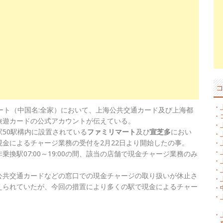
・
ート（中国名:全家）において、上海公共交通カード及び上海都
・
旅遊カードの公式アカウントが伝えている。
・
50駅構内に設置されている
ファミリマート
及び
宣芝多
におい
・
金によるチャージ業務の受付を2月22日より開始したの事。
・
・
非乗換駅07:00～19:00の間、該当の店舗で現金チャージ業務のみ
・
・
海公共交通カードなどの窓口での現金チャージの取り扱いが休止さ
・
えられていたが、今回の措置により多くの駅で現金によるチャー
・
・
・