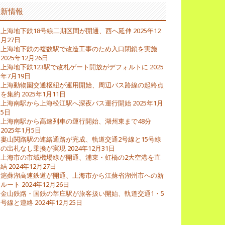
最新情報
上海地下鉄18号線二期区間が開通、西へ延伸
2025年12
月27日
上海地下鉄の複数駅で改造工事のため入口閉鎖を実施
2025年12月26日
上海地下鉄123駅で改札ゲート開放がデフォルトに
2025
年7月19日
上海動物園交通枢紐が運用開始、周辺バス路線の起終点
を集約
2025年1月11日
上海南駅から上海松江駅へ深夜バス運行開始
2025年1月
5日
上海南駅から高速列車の運行開始、湖州東まで48分
2025年1月5日
婁山関路駅の連絡通路が完成、軌道交通2号線と15号線
の出札なし乗換が実現
2024年12月31日
上海市の市域機場線が開通、浦東・虹橋の2大空港を直
結
2024年12月27日
滬蘇湖高速鉄道が開通、上海市から江蘇省湖州市への新
ルート
2024年12月26日
金山鉄路・国鉄の莘庄駅が旅客扱い開始、軌道交通1・5
号線と連絡
2024年12月25日