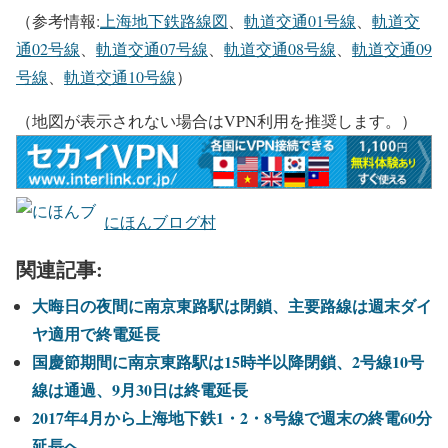
（参考情報:
上海地下鉄路線図
、
軌道交通01号線
、
軌道交
通02号線
、
軌道交通07号線
、
軌道交通08号線
、
軌道交通09
号線
、
軌道交通10号線
）
（地図が表示されない場合はVPN利用を推奨します。）
にほんブログ村
関連記事:
大晦日の夜間に南京東路駅は閉鎖、主要路線は週末ダイ
ヤ適用で終電延長
国慶節期間に南京東路駅は15時半以降閉鎖、2号線10号
線は通過、9月30日は終電延長
2017年4月から上海地下鉄1・2・8号線で週末の終電60分
延長へ