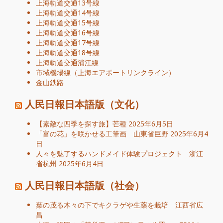
上海軌道交通13号線
上海軌道交通14号線
上海軌道交通15号線
上海軌道交通16号線
上海軌道交通17号線
上海軌道交通18号線
上海軌道交通浦江線
市域機場線（上海エアポートリンクライン）
金山鉄路
人民日報日本語版（文化）
【素敵な四季を探す旅】芒種
2025年6月5日
「富の花」を咲かせる工筆画 山東省巨野
2025年6月4
日
人々を魅了するハンドメイド体験プロジェクト 浙江
省杭州
2025年6月4日
人民日報日本語版（社会）
葉の茂る木々の下でキクラゲや生薬を栽培 江西省広
昌