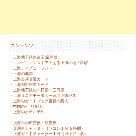
コンテンツ
・
上海地下鉄路線図(最新版）
・
コンビニエンストアのある上海の地下鉄駅
・
上海ディズニーランド
・
上海の地図
・
上海公共交通カード
・
上海都市旅遊カード
・
上海地下鉄の一日票・三日票
・
上海リニアモータカー＆地下鉄パス
・
上海のガイドブック書籍の購入
・
中国のビザ(査証）
・
上海のホテル予約
・
上海への航空便・航空券
・
専用車チャーター（ワゴン１台 ８時間）
・
上海ガイドチャーター１日（ガイド１名）