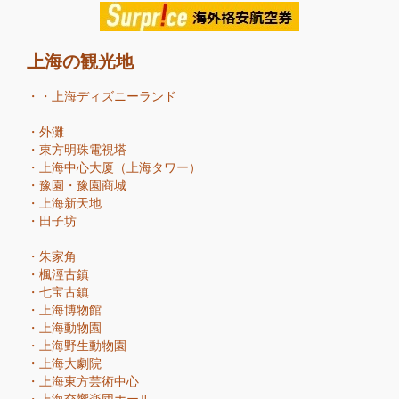
上海の観光地
・・
上海ディズニーランド
・
外灘
・
東方明珠電視塔
・
上海中心大厦（上海タワー）
・
豫園・豫園商城
・
上海新天地
・
田子坊
・
朱家角
・
楓涇古鎮
・
七宝古鎮
・
上海博物館
・
上海動物園
・
上海野生動物園
・
上海大劇院
・
上海東方芸術中心
・
上海交響楽団ホール