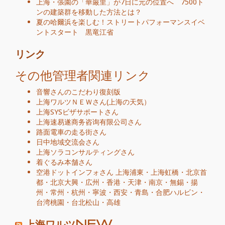
上海・張園の「華厳里」が7日に元の位置へ 7500ト
ンの建築群を移動した方法とは？
夏の哈爾浜を楽しむ！ストリートパフォーマンスイベ
ントスタート 黒竜江省
リンク
その他管理者関連リンク
音響さんのこだわり復刻版
上海ワルツＮＥＷ
さん
(
上海の天気
）
上海SYSビザサポート
さん
上海速易遂商务咨询有限公司
さん
路面電車の走る街
さん
日中地域交流会
さん
上海ソラコンサルティング
さん
着ぐるみ本舗
さん
空港ドットインフォ
さん
上海浦東
・
上海虹橋
・
北京首
都
・
北京大興
・
広州
・
香港
・
天津
・
南京
・
無錫
・
揚
州
・
常州
・
杭州
・
寧波
・
西安
・
青島
・
合肥
ハルビン
・
台湾桃園
・
台北松山
・
高雄
上海ワルツNEW