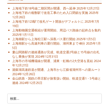
上海地下鉄18号線二期区間が開通、西へ延伸
2025年12月27日
上海地下鉄の複数駅で改造工事のため入口閉鎖を実施
2025年
12月26日
上海地下鉄123駅で改札ゲート開放がデフォルトに
2025年7月
19日
上海動物園交通枢紐が運用開始、周辺バス路線の起終点を集約
2025年1月11日
上海南駅から上海松江駅へ深夜バス運行開始
2025年1月5日
上海南駅から高速列車の運行開始、湖州東まで48分
2025年1月
5日
婁山関路駅の連絡通路が完成、軌道交通2号線と15号線の出札
なし乗換が実現
2024年12月31日
上海市の市域機場線が開通、浦東・虹橋の2大空港を直結
2024
年12月27日
滬蘇湖高速鉄道が開通、上海市から江蘇省湖州市への新ルート
2024年12月26日
金山鉄路・国鉄の莘庄駅が旅客扱い開始、軌道交通1・5号線と
連絡
2024年12月25日
検
索: