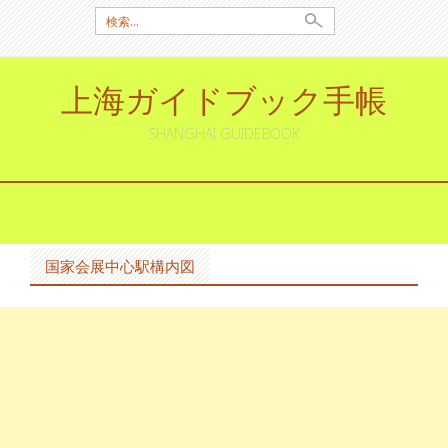
検
索:
上海ガイドブック手帳
SHANGHAI GUIDEBOOK
コ
ン
テ
ン
国家会展中心駅構内図
ツ
へ
ス
キ
ッ
プ