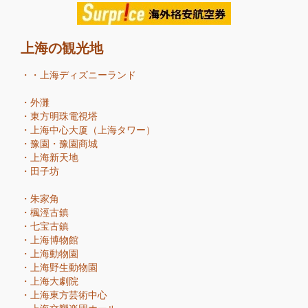
上海の観光地
・・
上海ディズニーランド
・
外灘
・
東方明珠電視塔
・
上海中心大厦（上海タワー）
・
豫園・豫園商城
・
上海新天地
・
田子坊
・
朱家角
・
楓涇古鎮
・
七宝古鎮
・
上海博物館
・
上海動物園
・
上海野生動物園
・
上海大劇院
・
上海東方芸術中心