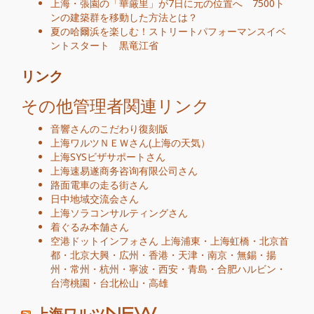
上海・張園の「華厳里」が7日に元の位置へ 7500ト
ンの建築群を移動した方法とは？
夏の哈爾浜を楽しむ！ストリートパフォーマンスイベ
ントスタート 黒竜江省
リンク
その他管理者関連リンク
音響さんのこだわり復刻版
上海ワルツＮＥＷ
さん
(
上海の天気
）
上海SYSビザサポート
さん
上海速易遂商务咨询有限公司
さん
路面電車の走る街
さん
日中地域交流会
さん
上海ソラコンサルティング
さん
着ぐるみ本舗
さん
空港ドットインフォ
さん
上海浦東
・
上海虹橋
・
北京首
都
・
北京大興
・
広州
・
香港
・
天津
・
南京
・
無錫
・
揚
州
・
常州
・
杭州
・
寧波
・
西安
・
青島
・
合肥
ハルビン
・
台湾桃園
・
台北松山
・
高雄
上海ワルツNEW