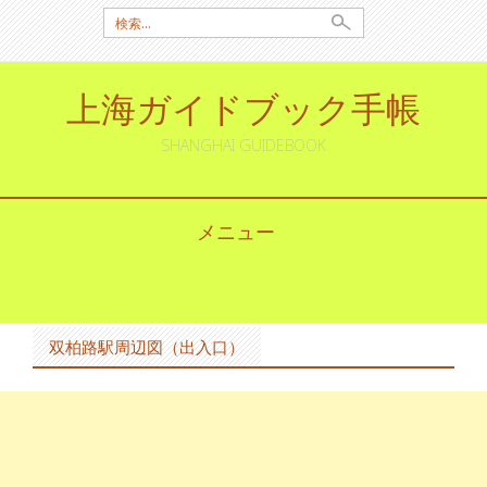
検
索:
上海ガイドブック手帳
SHANGHAI GUIDEBOOK
メニュー
コ
ン
テ
ン
双柏路駅周辺図（出入口）
ツ
へ
ス
キ
ッ
プ