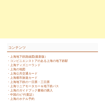
コンテンツ
・
上海地下鉄路線図(最新版）
・
コンビニエンストアのある上海の地下鉄駅
・
上海ディズニーランド
・
上海の地図
・
上海公共交通カード
・
上海都市旅遊カード
・
上海地下鉄の一日票・三日票
・
上海リニアモータカー＆地下鉄パス
・
上海のガイドブック書籍の購入
・
中国のビザ(査証）
・
上海のホテル予約