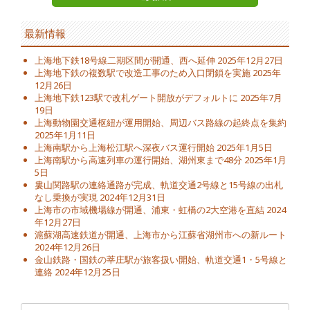
最新情報
上海地下鉄18号線二期区間が開通、西へ延伸
2025年12月27日
上海地下鉄の複数駅で改造工事のため入口閉鎖を実施
2025年
12月26日
上海地下鉄123駅で改札ゲート開放がデフォルトに
2025年7月
19日
上海動物園交通枢紐が運用開始、周辺バス路線の起終点を集約
2025年1月11日
上海南駅から上海松江駅へ深夜バス運行開始
2025年1月5日
上海南駅から高速列車の運行開始、湖州東まで48分
2025年1月
5日
婁山関路駅の連絡通路が完成、軌道交通2号線と15号線の出札
なし乗換が実現
2024年12月31日
上海市の市域機場線が開通、浦東・虹橋の2大空港を直結
2024
年12月27日
滬蘇湖高速鉄道が開通、上海市から江蘇省湖州市への新ルート
2024年12月26日
金山鉄路・国鉄の莘庄駅が旅客扱い開始、軌道交通1・5号線と
連絡
2024年12月25日
検