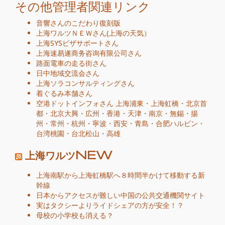
その他管理者関連リンク
音響さんのこだわり復刻版
上海ワルツＮＥＷ
さん
(
上海の天気
）
上海SYSビザサポート
さん
上海速易遂商务咨询有限公司
さん
路面電車の走る街
さん
日中地域交流会
さん
上海ソラコンサルティング
さん
着ぐるみ本舗
さん
空港ドットインフォ
さん
上海浦東
・
上海虹橋
・
北京首
都
・
北京大興
・
広州
・
香港
・
天津
・
南京
・
無錫
・
揚
州
・
常州
・
杭州
・
寧波
・
西安
・
青島
・
合肥
ハルビン
・
台湾桃園
・
台北松山
・
高雄
上海ワルツNEW
上海南駅から上海虹橋駅へ８時間半かけて移動する新
幹線
日本からアクセスが難しい中国の公共交通機関サイト
実はタクシーよりライドシェアの方が安全！？
母校の小学校も消える？