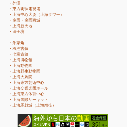
・
外灘
・
東方明珠電視塔
・
上海中心大厦（上海タワー）
・
豫園・豫園商城
・
上海新天地
・
田子坊
・
朱家角
・
楓涇古鎮
・
七宝古鎮
・
上海博物館
・
上海動物園
・
上海野生動物園
・
上海大劇院
・
上海東方芸術中心
・
上海交響楽団ホール
・
上海東方体育中心
・
上海国際サーキット
・
上海馬戯城（上海雑技）