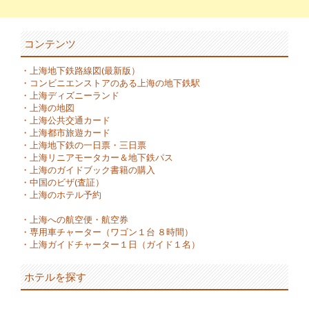
コンテンツ
・
上海地下鉄路線図(最新版）
・
コンビニエンストアのある上海の地下鉄駅
・
上海ディズニーランド
・
上海の地図
・
上海公共交通カード
・
上海都市旅遊カード
・
上海地下鉄の一日票・三日票
・
上海リニアモータカー＆地下鉄パス
・
上海のガイドブック書籍の購入
・
中国のビザ(査証）
・
上海のホテル予約
・
上海への航空便・航空券
・
専用車チャーター（ワゴン１台 ８時間）
・
上海ガイドチャーター１日（ガイド１名）
ホテルを探す