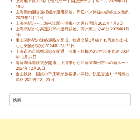
上海地下鉄123駅で改札ゲート開放がデフォルトに
2025年7月
19日
上海動物園交通枢紐が運用開始、周辺バス路線の起終点を集約
2025年1月11日
上海南駅から上海松江駅へ深夜バス運行開始
2025年1月5日
上海南駅から高速列車の運行開始、湖州東まで48分
2025年1月
5日
婁山関路駅の連絡通路が完成、軌道交通2号線と15号線の出札
なし乗換が実現
2024年12月31日
上海市の市域機場線が開通、浦東・虹橋の2大空港を直結
2024
年12月27日
滬蘇湖高速鉄道が開通、上海市から江蘇省湖州市への新ルート
2024年12月26日
金山鉄路・国鉄の莘庄駅が旅客扱い開始、軌道交通1・5号線と
連絡
2024年12月25日
検
索: