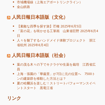
市域機場線（上海エアポートリンクライン）
金山鉄路
人民日報日本語版（文化）
【素敵な四季を探す旅】芒種
2025年6月5日
「富の花」を咲かせる工筆画 山東省巨野
2025年6月4
日
人々を魅了するハンドメイド体験プロジェクト 浙江
省杭州
2025年6月4日
人民日報日本語版（社会）
葉の茂る木々の下でキクラゲや生薬を栽培 江西省広
昌
上海・張園の「華厳里」が7日に元の位置へ 7500ト
ンの建築群を移動した方法とは？
夏の哈爾浜を楽しむ！ストリートパフォーマンスイベ
ントスタート 黒竜江省
リンク