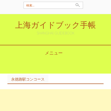
検
索:
上海ガイドブック手帳
SHANGHAI GUIDEBOOK
メニュー
コ
ン
テ
ン
永徳路駅コンコース
ツ
へ
ス
キ
ッ
プ